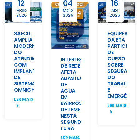
12
04
16
Maio
Maio
Abr
2026
2026
2026
SAECIL
EQUIPES
AMPLIA
DA ETA
MODERNIZAÇÃO
PARTICIPAM
DO
DE
ATENDIMENTO
CURSO
INTERLIGAÇÃO
COM
SOBRE
DE REDE
IMPLANTAÇÃO
SEGURANÇA
AFETA
DE
DO
ABASTECIMENTO
SISTEMA
TRABALHO
DE
OMNICHANNEL
E
ÁGUA
EMERGÊNCIA
EM
LER MAIS
BAIRROS
LER MAIS
DE LEME
NESTA
SEGUNDA-
FEIRA
LER MAIS