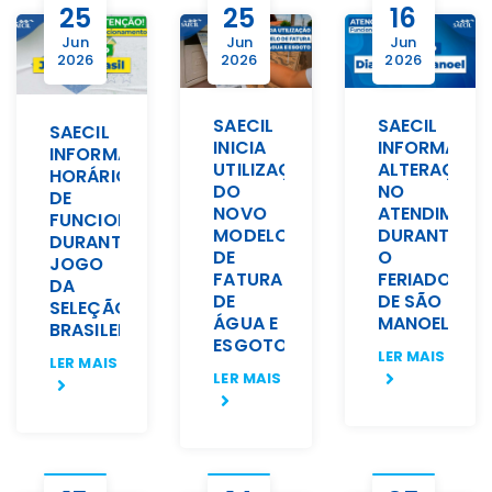
25
25
16
Jun
Jun
Jun
2026
2026
2026
SAECIL
SAECIL
SAECIL
INICIA
INFORMA
INFORMA
UTILIZAÇÃO
ALTERAÇÃO
HORÁRIOS
DO
NO
DE
NOVO
ATENDIMENT
FUNCIONAMENTO
MODELO
DURANTE
DURANTE
DE
O
JOGO
FATURA
FERIADO
DA
DE
DE SÃO
SELEÇÃO
ÁGUA E
MANOEL
BRASILEIRA
ESGOTO
LER MAIS
LER MAIS
LER MAIS