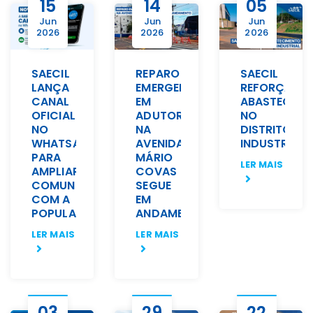
15
14
05
Jun
Jun
Jun
2026
2026
2026
SAECIL
REPARO
SAECIL
LANÇA
EMERGENCIAL
REFORÇA
CANAL
EM
ABASTECIME
OFICIAL
ADUTORA
NO
NO
NA
DISTRITO
WHATSAPP
AVENIDA
INDUSTRIAL
PARA
MÁRIO
LER MAIS
AMPLIAR
COVAS
COMUNICAÇÃO
SEGUE
COM A
EM
POPULAÇÃO
ANDAMENTO
LER MAIS
LER MAIS
03
29
22