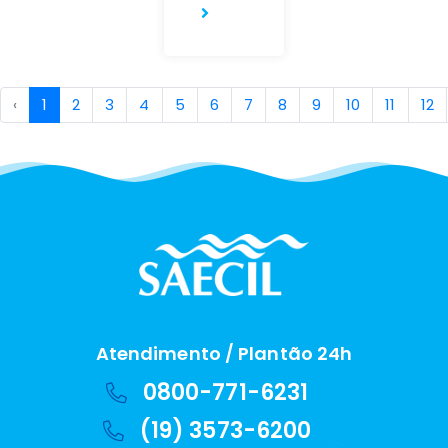
‹
1
2
3
4
5
6
7
8
9
10
11
12
Atendimento / Plantão 24h
0800-771-6231
(19) 3573-6200