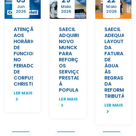
Jun
Maio
Maio
2026
2026
2026
ATENÇÃO
SAECIL
SAECIL
AOS
ADQUIRE
ADEQUARÁ
HORÁRIOS
NOVO
LAYOUT
DE
MUNCK
DA
FUNCIONAMENTO
PARA
FATURA
NO
REFORÇAR
DE
FERIADO
OS
ÁGUA
DE
SERVIÇOS
ÀS
CORPUS
PRESTADOS
REGRAS
CHRISTI
À
DA
POPULAÇÃO
REFORMA
LER MAIS
TRIBUTÁRIA
LER MAIS
LER MAIS